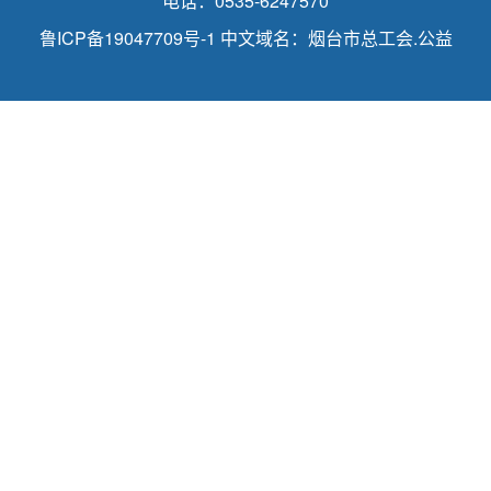
电话：0535-6247570
鲁ICP备19047709号-1
中文域名：烟台市总工会.公益